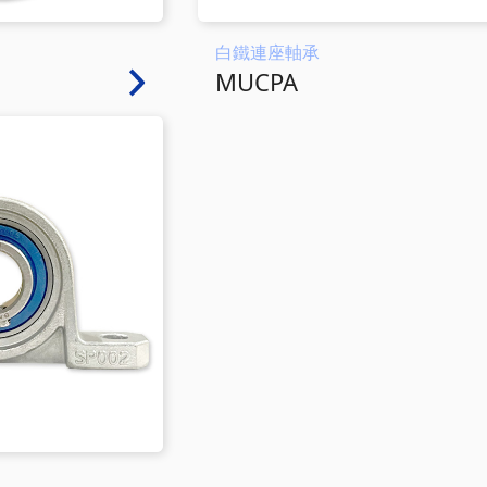
白鐵連座軸承
MUCPA