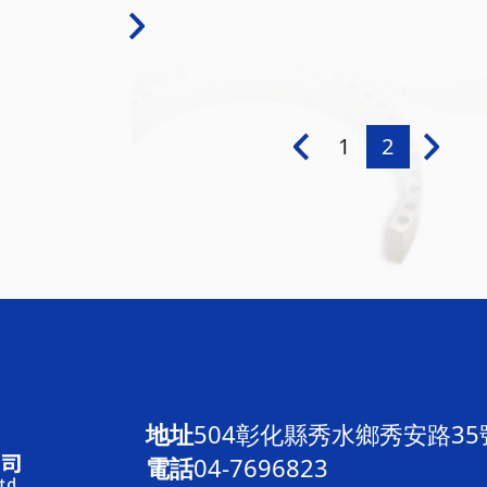
1
2
地址
504彰化縣秀水鄉秀安路35
電話
04-7696823