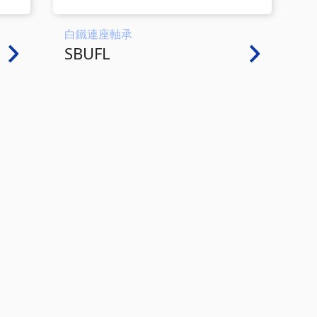
白鐵連座軸承
SBUFL