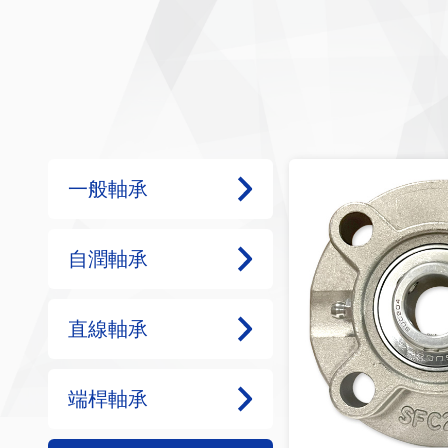
一般軸承
自潤軸承
直線軸承
端桿軸承