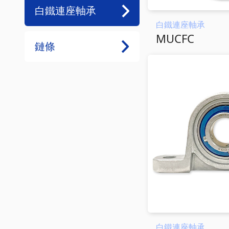
白鐵連座軸承
白鐵連座軸承
MUCFC
鏈條
白鐵連座軸承